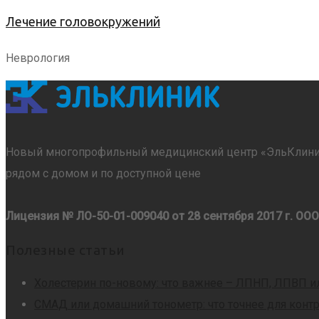
Лечение головокружений
Неврология
Новый многопрофильный медицинский центр «ЭльКлиник» 
рядом с домом и по доступной цене
Лицензия № ЛО-50-01-009040 от 28 сентября 2017 г.
ООО
Полезные статьи
Холестерин по-новому: что важнее – ЛПНП, ЛПВП и
СМАД или домашний тонометр: что точнее для конт