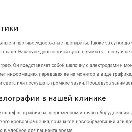
стики
вные и противосудорожные препараты. Также за сутки до 
олада. Накануне диагностики нужно вымыть голову и не и
раф. Он представляет собой шапочку с электродами и мон
ает информацию, передавая ее на монитор в виде график
и света или послушать громкие звуки. Процедура занимает
алографии в нашей клинике
энцефалографии на современном и точно оборудовании. Д
ого кровообращения, признаков новообразований или дру
о в удобное для пациента время.