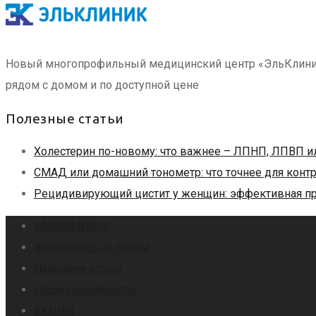
Новый многопрофильный медицинский центр «ЭльКлиник» 
рядом с домом и по доступной цене
Полезные статьи
Холестерин по-новому: что важнее – ЛПНП, ЛПВП и
СМАД или домашний тонометр: что точнее для конт
Рецидивирующий цистит у женщин: эффективная пр
info@elklinik.ru
Запишитесь на прием
Напишите отзыв
Наши специалисты
АКЦИИ