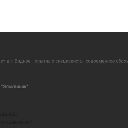
в г. Видное - опытные специалисты, современное обору
 "Эльклиник"
ли apoB?
роля давления?