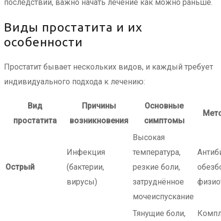
последствий, важно начать лечение как можно раньше.
Виды простатита и их
особенности
Простатит бывает нескольких видов, и каждый требует
индивидуального подхода к лечению:
Вид
Причины
Основные
Мето
простатита
возникновения
симптомы
Высокая
Инфекция
температура,
Антиб
Острый
(бактерии,
резкие боли,
обезб
вирусы)
затруднённое
физио
мочеиспускание
Тянущие боли,
Компл