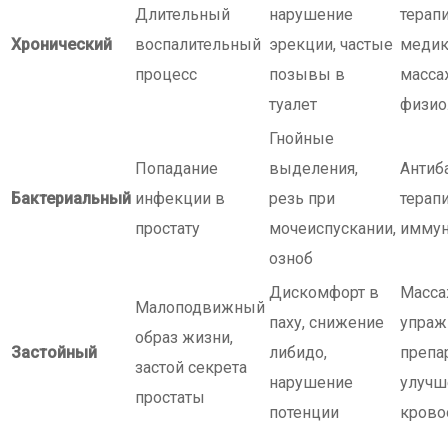
Длительный
нарушение
терапи
Хронический
воспалительный
эрекции, частые
медик
процесс
позывы в
масса
туалет
физио
Гнойные
Попадание
выделения,
Антиб
Бактериальный
инфекции в
резь при
терапи
простату
мочеиспускании,
иммун
озноб
Дискомфорт в
Масса
Малоподвижный
паху, снижение
упраж
образ жизни,
Застойный
либидо,
препа
застой секрета
нарушение
улучш
простаты
потенции
крово