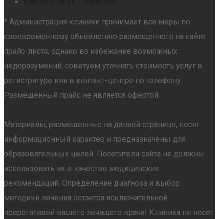
Клиника на ул. Полярной
* Администрация клиники принимает все меры по
своевременному обновлению размещенного на сайте
прайс-листа, однако во избежание возможных
недоразумений, советуем уточнять стоимость услуг в
регистратуре или в контакт-центре по телефону.
Размещенный прайс не является офертой.
Материалы, размещенные на данной странице, носят
информационный характер и предназначены для
образовательных целей. Посетители сайта не должны
использовать их в качестве медицинских
рекомендаций. Определение диагноза и выбор
методики лечения остается исключительной
прерогативой вашего лечащего врача! Клиника не несёт