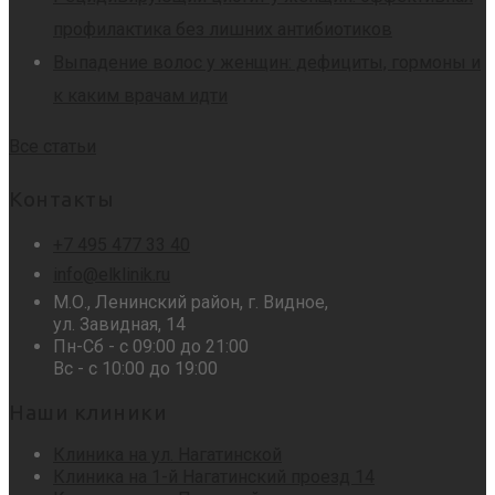
профилактика без лишних антибиотиков
Выпадение волос у женщин: дефициты, гормоны и
к каким врачам идти
Все статьи
Контакты
+7 495 477 33 40
info@elklinik.ru
М.О., Ленинский район, г. Видное,
ул. Завидная, 14
Пн-Сб - с 09:00 до 21:00
Вс - с 10:00 до 19:00
Наши клиники
Клиника на ул. Нагатинской
Клиника на 1-й Нагатинский проезд 14