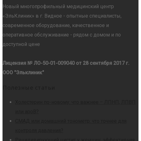
Новый многопрофильный медицинский центр
«ЭльКлиник» в г. Видное - опытные специалисты,
современное оборудование, качественное и
оперативное обслуживание - рядом с домом и по
доступной цене
Лицензия № ЛО-50-01-009040 от 28 сентября 2017 г.
ООО "Эльклиник"
Полезные статьи
Холестерин по-новому: что важнее – ЛПНП, ЛПВП
или apoB?
СМАД или домашний тонометр: что точнее для
контроля давления?
Рецидивирующий цистит у женщин: эффективная