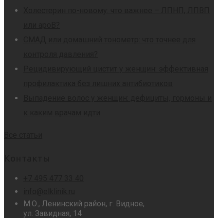
Холестерин по-новому: что важнее – ЛПНП, ЛПВП
или apoB?
СМАД или домашний тонометр: что точнее для
контроля давления?
Рецидивирующий цистит у женщин: эффективная
профилактика без лишних антибиотиков
Выпадение волос у женщин: дефициты, гормоны и
к каким врачам идти
Все статьи
Контакты
+7 495 477 33 40
info@elklinik.ru
М.О., Ленинский район, г. Видное,
ул. Завидная, 14