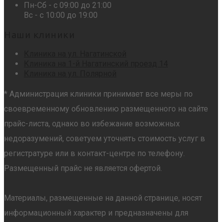
Пн-Сб - с 09:00 до 21:00
Вс - с 10:00 до 19:00
Наши клиники
Клиника на ул. Нагатинской
Клиника на 1-й Нагатинский проезд 14
Клиника на ул. Полярной
* Администрация клиники принимает все меры по
своевременному обновлению размещенного на сайте
прайс-листа, однако во избежание возможных
недоразумений, советуем уточнять стоимость услуг в
регистратуре или в контакт-центре по телефону.
Размещенный прайс не является офертой.
Материалы, размещенные на данной странице, носят
информационный характер и предназначены для