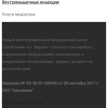
Внутримышечные инъекции
Услуги медсестры
Новый многопрофильный медицинский центр
«ЭльКлиник» в г. Видное - опытные специалисты,
современное оборудование, качественное и
оперативное обслуживание - рядом с домом и по
доступной цене
Лицензия № ЛО-50-01-009040 от 28 сентября 2017 г.
ООО "Эльклиник"
Полезные статьи