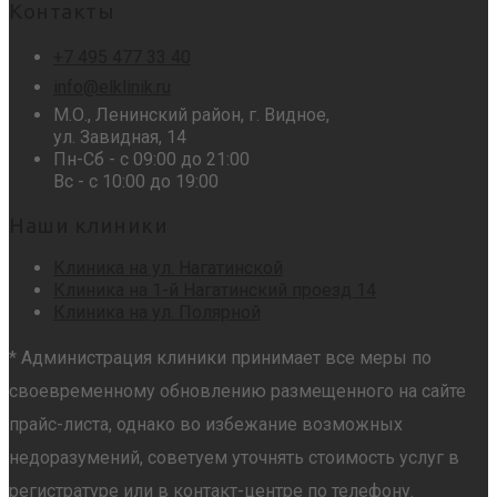
Контакты
+7 495 477 33 40
info@elklinik.ru
М.О., Ленинский район, г. Видное,
ул. Завидная, 14
Пн-Сб - с 09:00 до 21:00
Вс - с 10:00 до 19:00
Наши клиники
Клиника на ул. Нагатинской
Клиника на 1-й Нагатинский проезд 14
Клиника на ул. Полярной
* Администрация клиники принимает все меры по
своевременному обновлению размещенного на сайте
прайс-листа, однако во избежание возможных
недоразумений, советуем уточнять стоимость услуг в
регистратуре или в контакт-центре по телефону.