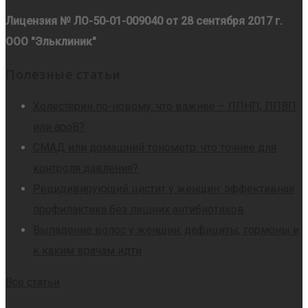
Лицензия № ЛО-50-01-009040 от 28 сентября 2017 г.
ООО "Эльклиник"
Полезные статьи
Холестерин по-новому: что важнее – ЛПНП, ЛПВП
или apoB?
СМАД или домашний тонометр: что точнее для
контроля давления?
Рецидивирующий цистит у женщин: эффективная
профилактика без лишних антибиотиков
Выпадение волос у женщин: дефициты, гормоны и
к каким врачам идти
Все статьи