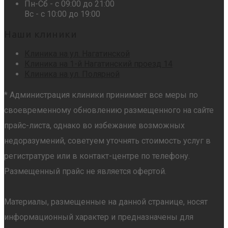
Пн-Сб - с 09:00 до 21:00
Вс - с 10:00 до 19:00
Наши клиники
Клиника на ул. Нагатинской
Клиника на 1-й Нагатинский проезд 14
Клиника на ул. Полярной
* Администрация клиники принимает все меры по
своевременному обновлению размещенного на сайте
прайс-листа, однако во избежание возможных
недоразумений, советуем уточнять стоимость услуг в
регистратуре или в контакт-центре по телефону.
Размещенный прайс не является офертой.
Материалы, размещенные на данной странице, носят
информационный характер и предназначены для