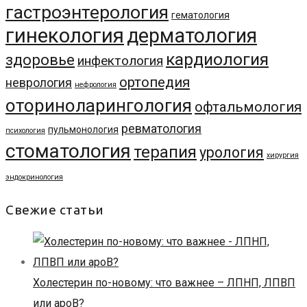
гастроэнтерология
гематология
гинекология
дерматология
кардиология
здоровье
инфектология
ортопедия
неврология
нефрология
оториноларингология
офтальмология
ревматология
пульмонология
психология
стоматология
терапия
урология
хирургия
эндокринология
Свежие статьи
Холестерин по-новому: что важнее – ЛПНП, ЛПВП
или apoB?