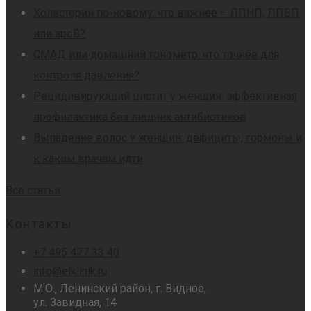
Холестерин по-новому: что важнее – ЛПНП, ЛПВП
или apoB?
СМАД или домашний тонометр: что точнее для
контроля давления?
Рецидивирующий цистит у женщин: эффективная
профилактика без лишних антибиотиков
Выпадение волос у женщин: дефициты, гормоны и
к каким врачам идти
Все статьи
Контакты
+7 495 477 33 40
info@elklinik.ru
М.О., Ленинский район, г. Видное,
ул. Завидная, 14