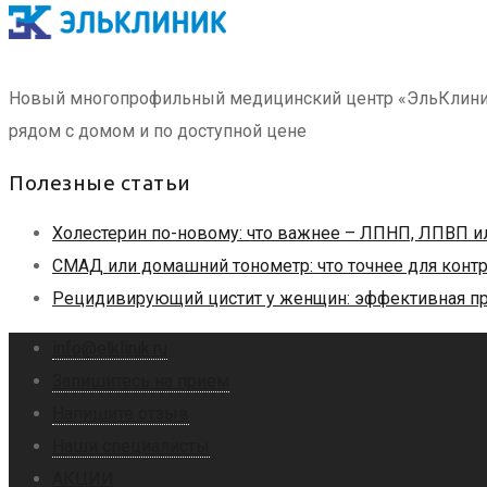
Новый многопрофильный медицинский центр «ЭльКлиник» 
рядом с домом и по доступной цене
Полезные статьи
Холестерин по-новому: что важнее – ЛПНП, ЛПВП и
СМАД или домашний тонометр: что точнее для конт
Рецидивирующий цистит у женщин: эффективная пр
info@elklinik.ru
Запишитесь на прием
Напишите отзыв
Наши специалисты
АКЦИИ