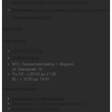
профилактика без лишних антибиотиков
Выпадение волос у женщин: дефициты, гормоны и
к каким врачам идти
Все статьи
Контакты
+7 495 477 33 40
info@elklinik.ru
М.О., Ленинский район, г. Видное,
ул. Завидная, 14
Пн-Сб - с 09:00 до 21:00
Вс - с 10:00 до 19:00
Наши клиники
Клиника на ул. Нагатинской
Клиника на 1-й Нагатинский проезд 14
Клиника на ул. Полярной