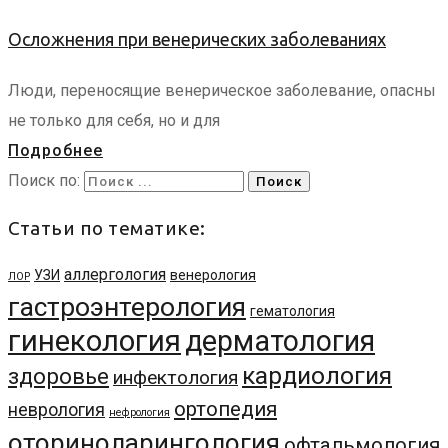
Осложнения при венерических заболеваниях
Люди, переносящие венерическое заболевание, опасны
не только для себя, но и для
Подробнее
Поиск по:
Статьи по тематике:
аллергология
УЗИ
венерология
ЛОР
гастроэнтерология
гематология
гинекология
дерматология
кардиология
здоровье
инфектология
ортопедия
неврология
нефрология
оториноларингология
офтальмология