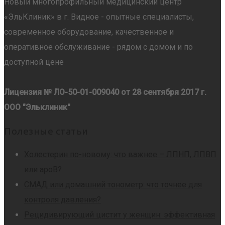
Новый многопрофильный медицинский центр
«ЭльКлиник» в г. Видное - опытные специалисты,
современное оборудование, качественное и
оперативное обслуживание - рядом с домом и по
доступной цене
Лицензия № ЛО-50-01-009040 от 28 сентября 2017 г.
ООО "Эльклиник"
Полезные статьи
Холестерин по-новому: что важнее – ЛПНП, ЛПВП
или apoB?
СМАД или домашний тонометр: что точнее для
контроля давления?
Рецидивирующий цистит у женщин: эффективная