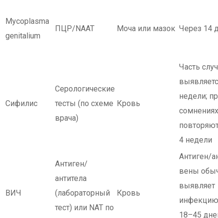
Mycoplasma
ПЦР/NAAT
Моча или мазок
Через 14 
genitalium
Часть слу
выявляетс
Серологические
недели; п
Сифилис
тесты (по схеме
Кровь
сомнениях
врача)
повторяют
4 недели
Антиген/а
Антиген/
вены обы
антитела
выявляет
ВИЧ
(лабораторный
Кровь
инфекцию
тест) или NAT по
18–45 дне