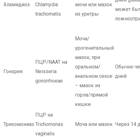
Хламидиоз
Chlamydia
мочи или мазок
может бы
trachomatis
из уретры
ложноотри
Моча/
урогенитальный
мазок; при
ПЦР/NAAT на
оральном/
Обычно че
Гонорея
Neisseria
анальном сексе
дней
gonorrhoeae
– мазок из
горла/прямой
кишки
ПЦР на
Трихомониаз
Trichomonas
Моча или мазок
Через 14 
vaginalis