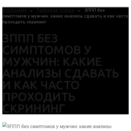
MENU
ЭльКлиник
→
Полезные статьи
→
ЗППП без
симптомов у мужчин: какие анализы сдавать и как часто
проходить скрининг
ЗППП БЕЗ
СИМПТОМОВ У
МУЖЧИН: КАКИЕ
АНАЛИЗЫ СДАВАТЬ
И КАК ЧАСТО
ПРОХОДИТЬ
СКРИНИНГ