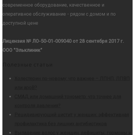
современное оборудование, качественное и
оперативное обслуживание - рядом с домом и по
доступной цене
Лицензия № ЛО-50-01-009040 от 28 сентября 2017 г.
ООО "Эльклиник"
Полезные статьи
Холестерин по-новому: что важнее – ЛПНП, ЛПВП
или apoB?
СМАД или домашний тонометр: что точнее для
контроля давления?
Рецидивирующий цистит у женщин: эффективная
профилактика без лишних антибиотиков
Выпадение волос у женщин: дефициты, гормоны и