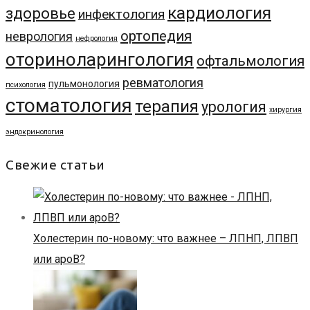
кардиология
здоровье
инфектология
ортопедия
неврология
нефрология
оториноларингология
офтальмология
ревматология
пульмонология
психология
стоматология
терапия
урология
хирургия
эндокринология
Свежие статьи
Холестерин по-новому: что важнее – ЛПНП, ЛПВП
или apoB?