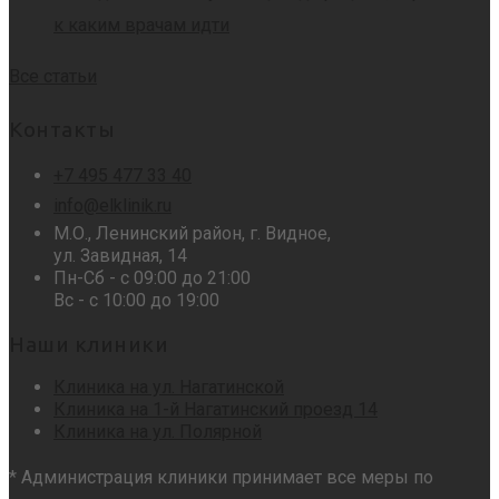
к каким врачам идти
Все статьи
Контакты
+7 495 477 33 40
info@elklinik.ru
М.О., Ленинский район, г. Видное,
ул. Завидная, 14
Пн-Сб - с 09:00 до 21:00
Вс - с 10:00 до 19:00
Наши клиники
Клиника на ул. Нагатинской
Клиника на 1-й Нагатинский проезд 14
Клиника на ул. Полярной
* Администрация клиники принимает все меры по