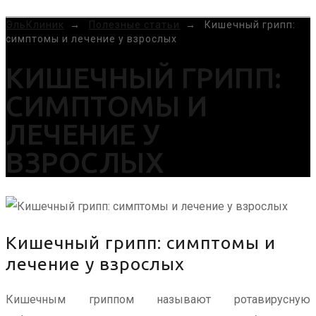
MENU
ЭльКлиник
→
Полезные статьи
→
Кишечный грипп:
симптомы и лечение у взрослых
КИШЕЧНЫЙ ГРИПП:
СИМПТОМЫ И
ЛЕЧЕНИЕ У
ВЗРОСЛЫХ
Кишечный грипп: симптомы и
лечение у взрослых
Кишечным гриппом называют ротавирусную