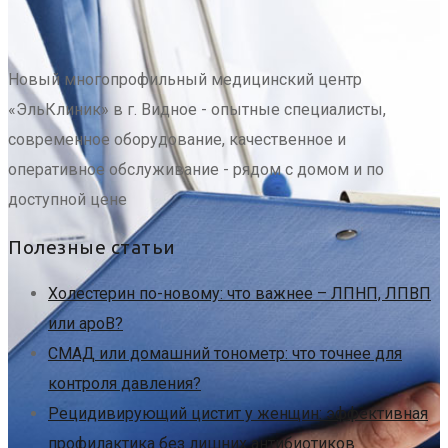
Новый многопрофильный медицинский центр
«ЭльКлиник» в г. Видное - опытные специалисты,
современное оборудование, качественное и
оперативное обслуживание - рядом с домом и по
доступной цене
Полезные статьи
Холестерин по-новому: что важнее – ЛПНП, ЛПВП
или apoB?
СМАД или домашний тонометр: что точнее для
контроля давления?
Рецидивирующий цистит у женщин: эффективная
профилактика без лишних антибиотиков