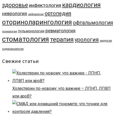
кардиология
здоровье
инфектология
ортопедия
неврология
нефрология
оториноларингология
офтальмология
ревматология
пульмонология
психология
стоматология
терапия
урология
хирургия
эндокринология
Свежие статьи
Холестерин по-новому: что важнее – ЛПНП, ЛПВП
или apoB?