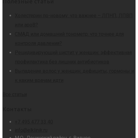
Полезные статьи
Холестерин по-новому: что важнее – ЛПНП, ЛПВП
или apoB?
СМАД или домашний тонометр: что точнее для
контроля давления?
Рецидивирующий цистит у женщин: эффективная
профилактика без лишних антибиотиков
Выпадение волос у женщин: дефициты, гормоны и
к каким врачам идти
Все статьи
Контакты
+7 495 477 33 40
info@elklinik.ru
М.О., Ленинский район, г. Видное,