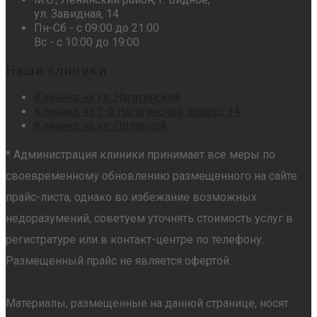
ул. Завидная, 14
Пн-Сб - с 09:00 до 21:00
Вс - с 10:00 до 19:00
Наши клиники
Клиника на ул. Нагатинской
Клиника на 1-й Нагатинский проезд 14
Клиника на ул. Полярной
* Администрация клиники принимает все меры по
своевременному обновлению размещенного на сайте
прайс-листа, однако во избежание возможных
недоразумений, советуем уточнять стоимость услуг в
регистратуре или в контакт-центре по телефону.
Размещенный прайс не является офертой.
Материалы, размещенные на данной странице, носят