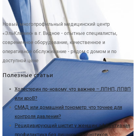
Новый многопрофильный медицинский центр
«ЭльКлиник» в г. Видное - опытные специалисты,
современное оборудование, качественное и
оперативное обслуживание - рядом с домом и по
доступной цене
Полезные статьи
Холестерин по-новому: что важнее – ЛПНП, ЛПВП
или apoB?
СМАД или домашний тонометр: что точнее для
контроля давления?
Рецидивирующий цистит у женщин: эффективная
профилактика без лишних антибиотиков