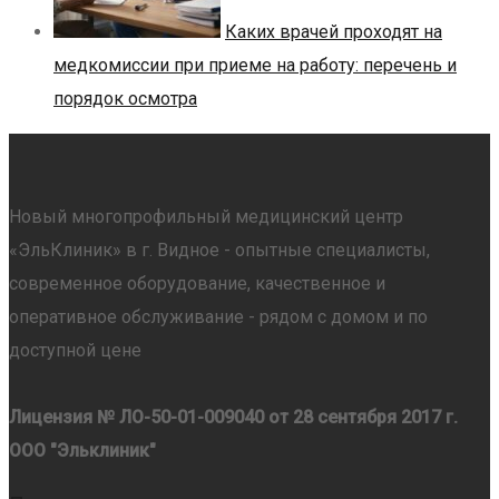
Каких врачей проходят на
медкомиссии при приеме на работу: перечень и
порядок осмотра
Новый многопрофильный медицинский центр
«ЭльКлиник» в г. Видное - опытные специалисты,
современное оборудование, качественное и
оперативное обслуживание - рядом с домом и по
доступной цене
Лицензия № ЛО-50-01-009040 от 28 сентября 2017 г.
ООО "Эльклиник"