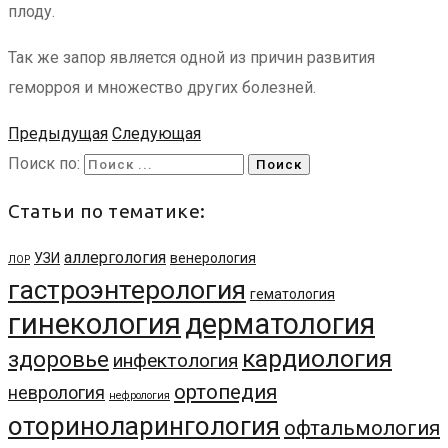
плоду.
Так же запор является одной из причин развития
геморроя и множество других болезней.
Предыдущая
Следующая
Поиск по:
Статьи по тематике:
аллергология
УЗИ
венерология
ЛОР
гастроэнтерология
гематология
гинекология
дерматология
кардиология
здоровье
инфектология
ортопедия
неврология
нефрология
оториноларингология
офтальмология