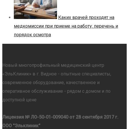
Каких врачей проходят на
медкомиссии при приеме на работу: перечень и
порядок осмотра
Новый многопрофильный медицинский центр
«ЭльКлиник» в г. Видное - опытные специалисты,
современное оборудование, качественное и
оперативное обслуживание - рядом с домом и по
доступной цене
Лицензия № ЛО-50-01-009040 от 28 сентября 2017 г.
ООО "Эльклиник"