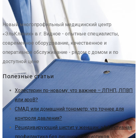
Новый многопрофильный медицинский центр
«ЭльКлиник» в г. Видное - опытные специалисты,
современное оборудование, качественное и
оперативное обслуживание - рядом с домом и по
доступной цене
Полезные статьи
Холестерин по-новому: что важнее – ЛПНП, ЛПВП
или apoB?
СМАД или домашний тонометр: что точнее для
контроля давления?
Рецидивирующий цистит у женщин: эффективная
профилактика без лишних антибиотиков