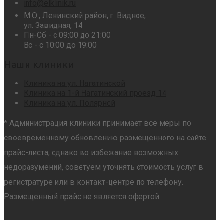
info@elklinik.ru
М.О., Ленинский район, г. Видное,
ул. Завидная, 14
Пн-Сб - с 09:00 до 21:00
Вс - с 10:00 до 19:00
Наши клиники
Клиника на ул. Нагатинской
Клиника на 1-й Нагатинский проезд 14
Клиника на ул. Полярной
* Администрация клиники принимает все меры по
своевременному обновлению размещенного на сайте
прайс-листа, однако во избежание возможных
недоразумений, советуем уточнять стоимость услуг в
регистратуре или в контакт-центре по телефону.
Размещенный прайс не является офертой.