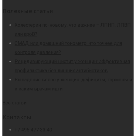
Полезные статьи
Холестерин по-новому: что важнее – ЛПНП, ЛПВП
или apoB?
СМАД или домашний тонометр: что точнее для
контроля давления?
Рецидивирующий цистит у женщин: эффективная
профилактика без лишних антибиотиков
Выпадение волос у женщин: дефициты, гормоны и
к каким врачам идти
Все статьи
Контакты
+7 495 477 33 40