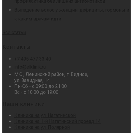
профилактика без лишних антибиотиков
Выпадение волос у женщин: дефициты, гормоны и
к каким врачам идти
Все статьи
Контакты
+7 495 477 33 40
info@elklinik.ru
М.О., Ленинский район, г. Видное,
ул. Завидная, 14
Пн-Сб - с 09:00 до 21:00
Вс - с 10:00 до 19:00
Наши клиники
Клиника на ул. Нагатинской
Клиника на 1-й Нагатинский проезд 14
Клиника на ул. Полярной