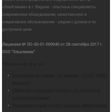
«ЭльКлиник» в г. Видное - опытные специалисты,
современное оборудование, качественное и
оперативное обслуживание - рядом с домом и по
доступной цене
Лицензия № ЛО-50-01-009040 от 28 сентября 2017 г.
ООО "Эльклиник"
Полезные статьи
Холестерин по-новому: что важнее – ЛПНП, ЛПВП
или apoB?
СМАД или домашний тонометр: что точнее для
контроля давления?
Рецидивирующий цистит у женщин: эффективная