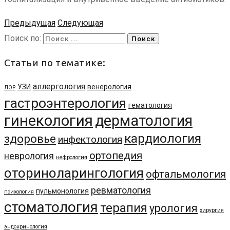
Предыдущая
Следующая
Поиск по:
Статьи по тематике:
аллергология
УЗИ
венерология
ЛОР
гастроэнтерология
гематология
гинекология
дерматология
кардиология
здоровье
инфектология
ортопедия
неврология
нефрология
оториноларингология
офтальмология
ревматология
пульмонология
психология
стоматология
терапия
урология
хирургия
эндокринология